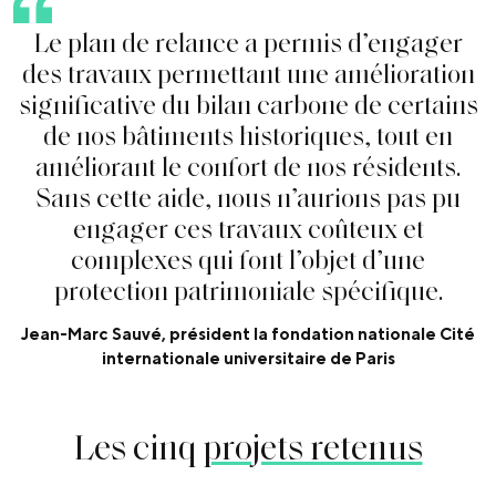
L
e
p
l
a
n
d
e
r
e
l
a
n
c
e
a
p
e
r
m
i
s
d
’
e
n
g
a
g
e
r
d
e
s
t
r
a
v
a
u
x
p
e
r
m
e
t
t
a
n
t
u
n
e
a
m
é
l
i
o
r
a
t
i
o
n
s
i
g
n
i
f
c
a
t
i
v
e
d
u
b
i
l
a
n
c
a
r
b
o
n
e
d
e
c
e
r
t
a
i
n
s
d
e
n
o
s
b
â
t
i
m
e
n
t
s
h
i
s
t
o
r
i
q
u
e
s
,
t
o
u
t
e
n
a
m
é
l
i
o
r
a
n
t
l
e
c
o
n
f
o
r
t
d
e
n
o
s
r
é
s
i
d
e
n
t
s
.
S
a
n
s
c
e
t
t
e
a
i
d
e
,
n
o
u
s
n
’
a
u
r
i
o
n
s
p
a
s
p
u
e
n
g
a
g
e
r
c
e
s
t
r
a
v
a
u
x
c
o
û
t
e
u
x
e
t
c
o
m
p
l
e
x
e
s
q
u
i
f
o
n
t
l
’
o
b
j
e
t
d
’
u
n
e
p
r
o
t
e
c
t
i
o
n
p
a
t
r
i
m
o
n
i
a
l
e
s
p
é
c
i
f
q
u
e
.
Jean-Marc Sauvé, président la fondation nationale Cité
internationale universitaire de Paris
Les cinq
projets retenus