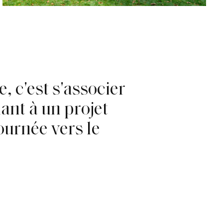
e
,
c
'
e
s
t
s
'
a
s
s
o
c
i
e
r
u
a
n
t
à
u
n
p
r
o
j
e
t
o
u
r
n
é
e
v
e
r
s
l
e