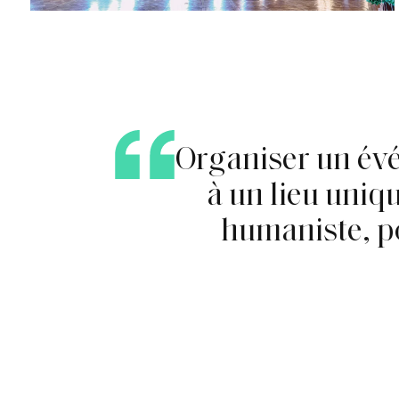
O
r
g
a
n
i
s
e
r
u
n
é
v
à
u
n
l
i
e
u
u
n
i
q
h
u
m
a
n
i
s
t
e
,
p