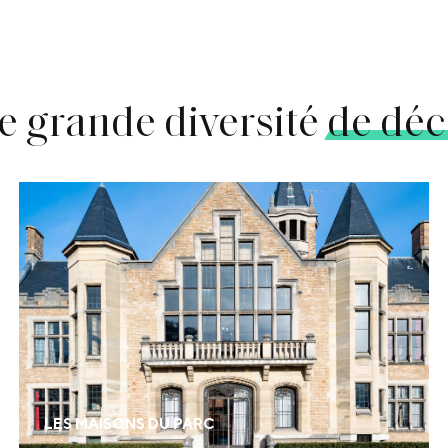
e grande diversité
de déc
Une vingtaine d’espaces de 10 à plus de 150
participants accueillent vos événements dans les
maisons du campus. Chaque maison propose un
univers différent : salons historiques, espaces art
déco, modernistes ou contemporains.
LES MAISONS DU PARC
EN SAVOIR PLUS