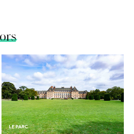
ors
Au sein d’un parc de 34 hectares, votre événement
est tout autant le bienvenu en extérieur pour des
festivals, des garden party, des défilés de mode, des
événements sportifs, des activations de marque…
LE PARC