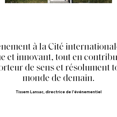
é
n
e
m
e
n
t
à
l
a
C
i
t
é
i
n
t
e
r
n
a
t
i
o
n
a
l
u
e
e
t
i
n
n
o
v
a
n
t
,
t
o
u
t
e
n
c
o
n
t
r
i
b
o
r
t
e
u
r
d
e
s
e
n
s
e
t
r
é
s
o
l
u
m
e
n
t
t
m
o
n
d
e
d
e
d
e
m
a
i
n
.
Tissem Lansac, directrice de l'événementiel