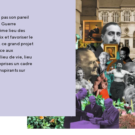
 pas son pareil
e Guerre
ême lieu des
x et favoriser le
 ce grand projet
âce aux
lieu de vie, lieu
reprises un cadre
spirants sur