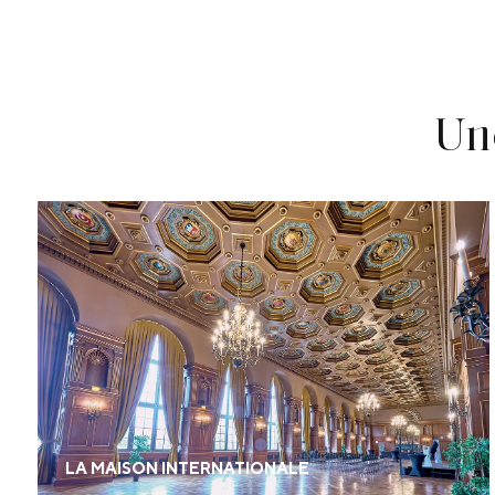
Un
Mini réplique du château de Fontainebleau, la
Maison internationale offre plus de 2 000 m²
d’espaces événementiels modulables pour
accueillir vos congrès, conventions, assemblées
générales, soirées de gala ou journées d’étude.
LA MAISON INTERNATIONALE
EN SAVOIR PLUS