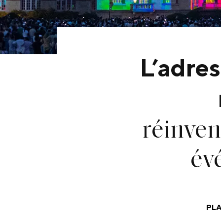
L’adres
réinven
év
PL