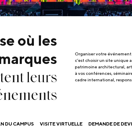
se où les
marques
Organiser votre événement à 
c’est choisir un site unique
patrimoine architectural, ar
tent leurs
à vos conférences, séminair
cadre international, respons
énements
AN DU CAMPUS
VISITE VIRTUELLE
DEMANDE DE DEV