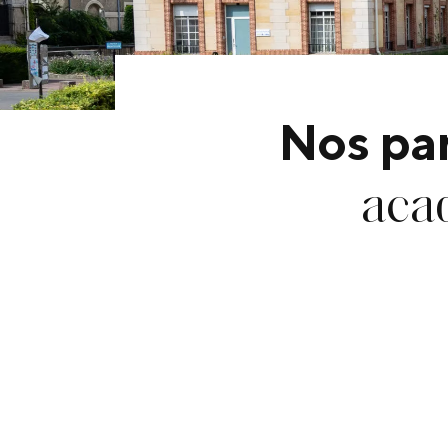
Nos pa
aca