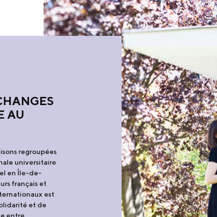
ÉCHANGES
E AU
aisons regroupées
nale universitaire
el en Île-de-
urs français et
ternationaux est
olidarité et de
ge entre