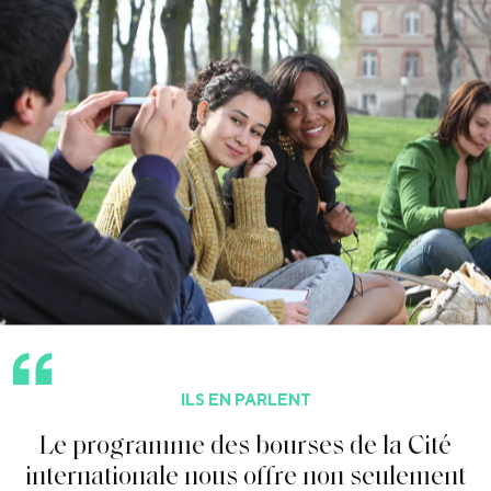
ILS EN PARLENT
L
e
p
r
o
g
r
a
m
m
e
d
e
s
b
o
u
r
s
e
s
d
e
l
a
C
i
t
é
i
n
t
e
r
n
a
t
i
o
n
a
l
e
n
o
u
s
o
f
f
r
e
n
o
n
s
e
u
l
e
m
e
n
t