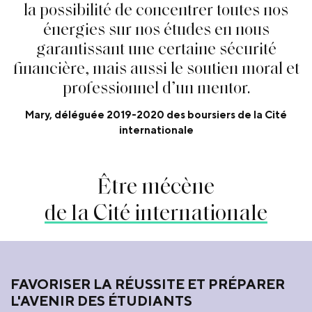
l
a
p
o
s
s
i
b
i
l
i
t
é
d
e
c
o
n
c
e
n
t
r
e
r
t
o
u
t
e
s
n
o
s
é
n
e
r
g
i
e
s
s
u
r
n
o
s
é
t
u
d
e
s
e
n
n
o
u
s
g
a
r
a
n
t
i
s
s
a
n
t
u
n
e
c
e
r
t
a
i
n
e
s
é
c
u
r
i
t
é
f
n
a
n
c
i
è
r
e
,
m
a
i
s
a
u
s
s
i
l
e
s
o
u
t
i
e
n
m
o
r
a
l
e
t
p
r
o
f
e
s
s
i
o
n
n
e
l
d
’
u
n
m
e
n
t
o
r
.
Mary, déléguée 2019-2020 des boursiers de la Cité
internationale
Être mécène
de la Cité internationale
FAVORISER LA RÉUSSITE ET PRÉPARER
L'AVENIR DES ÉTUDIANTS