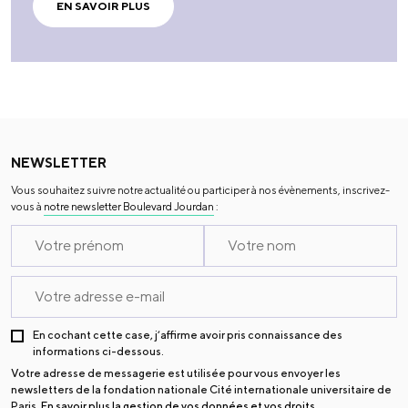
EN SAVOIR PLUS
NEWSLETTER
Vous souhaitez suivre notre actualité ou participer à nos évènements, inscrivez-
vous à
notre newsletter Boulevard Jourdan
:
En cochant cette case, j’affirme avoir pris connaissance des
informations ci-dessous.
Votre adresse de messagerie est utilisée pour vous envoyer les
newsletters de la fondation nationale Cité internationale universitaire de
Paris.
En savoir plus la gestion de vos données et vos droits
.