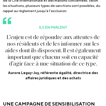
de la Cité internationale et des maisons concernées. Selon
les situations, plusieurs types de sanctions sont possibles, du
rappel au règlement jusqu’à l’exclusion.
ILS EN PARLENT
L
’
e
n
j
e
u
e
s
t
d
e
r
é
p
o
n
d
r
e
a
u
x
a
t
t
e
n
t
e
s
d
e
n
o
s
r
é
s
i
d
e
n
t
s
e
t
d
e
l
e
s
i
n
f
o
r
m
e
r
s
u
r
l
e
s
a
i
d
e
s
d
o
n
t
i
l
s
d
i
s
p
o
s
e
n
t
.
I
l
e
s
t
é
g
a
l
e
m
e
n
t
i
m
p
o
r
t
a
n
t
q
u
e
c
h
a
c
u
n
s
o
i
t
e
n
c
a
p
a
c
i
t
é
d
’
a
g
i
r
f
a
c
e
à
u
n
e
s
i
t
u
a
t
i
o
n
d
e
c
e
t
y
p
e
.
Aurore Legay-Juy, référente égalité, directrice des
affaires juridiques et des achats
UNE CAMPAGNE DE SENSIBILISATION