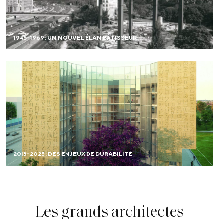
permettent d’accueillir jusqu’à 5 500 étudiants. C’est
l’heure de l’expansion de la Cité universitaire.
1945-1969 : UN NOUVEL ÉLAN BÂTISSEUR
EN SAVOIR PLUS
Avec Cité 2025, les nouvelles maisons construites
depuis 2013, traduisent les préoccupations écologiques
emblématiques de notre époque. Elles visent
l’excellence architecturale, comme l’ensemble des
maisons du campus, et leur implantation dans ce site
patrimonial tient compte de la qualité paysagère
existante.
2013-2025 : DES ENJEUX DE DURABILITÉ
EN SAVOIR PLUS
Les grands architectes