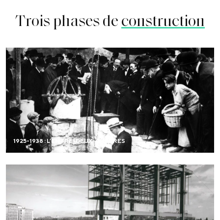
Trois phases de
construction
Après la première maison inaugurée en 1925, la
Fondation Deutsch de la Meurthe, les constructions
s’accélèrent. Cette première phase de construction se
caractérise par la coexistence de styles variés. En moins
de 15 ans, 21 maisons sont construites sur le campus.
1925-1938 : L’ENTRE-DEUX-GUERRES
EN SAVOIR PLUS
Malgré le sévère coup donné par la Seconde Guerre
mondiale, les idéaux pacifistes n’ont rien perdu de leur
actualité. Un patrimoine restauré et 17 nouvelles maisons