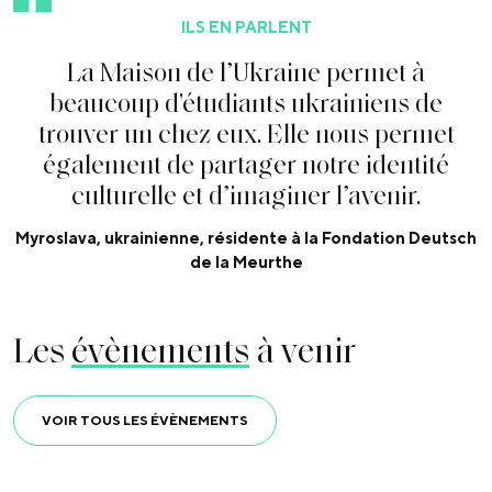
ILS EN PARLENT
L
a
M
a
i
s
o
n
d
e
l
’
U
k
r
a
i
n
e
p
e
r
m
e
t
à
b
e
a
u
c
o
u
p
d
'
é
t
u
d
i
a
n
t
s
u
k
r
a
i
n
i
e
n
s
d
e
t
r
o
u
v
e
r
u
n
c
h
e
z
e
u
x
.
E
l
l
e
n
o
u
s
p
e
r
m
e
t
é
g
a
l
e
m
e
n
t
d
e
p
a
r
t
a
g
e
r
n
o
t
r
e
i
d
e
n
t
i
t
é
c
u
l
t
u
r
e
l
l
e
e
t
d
’
i
m
a
g
i
n
e
r
l
’
a
v
e
n
i
r
.
Myroslava, ukrainienne, résidente à la Fondation Deutsch
de la Meurthe
Les
évènements
à venir
VOIR TOUS LES ÉVÈNEMENTS