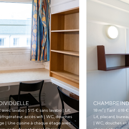
DIVIDUELLE
CHAMBRE IND
 € avec lavabo | 515 € sans lavabo | Lit,
18 m² | Tarif : 618
réfrigérateur, accès wifi | WC, douches
Lit, placard, burea
age | Une cuisine à chaque étage avec
| WC, douches et l