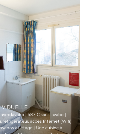
IVIDUELLE
 € avec lavabo | 587 € sans lavabo |
u, réfrigérateur, accès Internet (Wifi)
avabos à l’étage | Une cuisine à