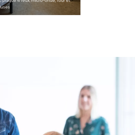
plaque 4 feux, micro-onde, four et
cluses