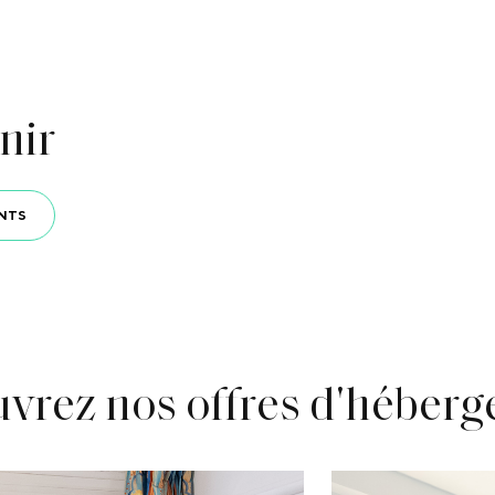
nir
NTS
vrez nos offres d'héber