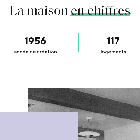
La maison
en chiffres
1956
117
année de création
logements