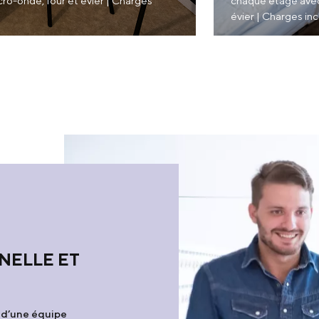
cro-onde, four et évier | Charges
chaque étage avec 
évier | Charges in
NELLE ET
 d’une équipe