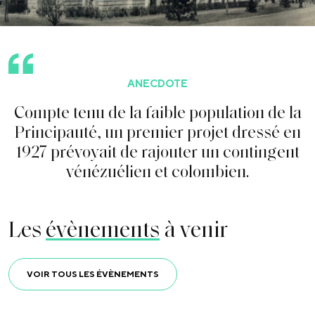
ANECDOTE
C
o
m
p
t
e
t
e
n
u
d
e
l
a
f
a
i
b
l
e
p
o
p
u
l
a
t
i
o
n
d
e
l
a
P
r
i
n
c
i
p
a
u
t
é
,
u
n
p
r
e
m
i
e
r
p
r
o
j
e
t
d
r
e
s
s
é
e
n
1
9
2
7
p
r
é
v
o
y
a
i
t
d
e
r
a
j
o
u
t
e
r
u
n
c
o
n
t
i
n
g
e
n
t
v
é
n
é
z
u
é
l
i
e
n
e
t
c
o
l
o
m
b
i
e
n
.
Les
évènements
à venir
VOIR TOUS LES ÉVÈNEMENTS