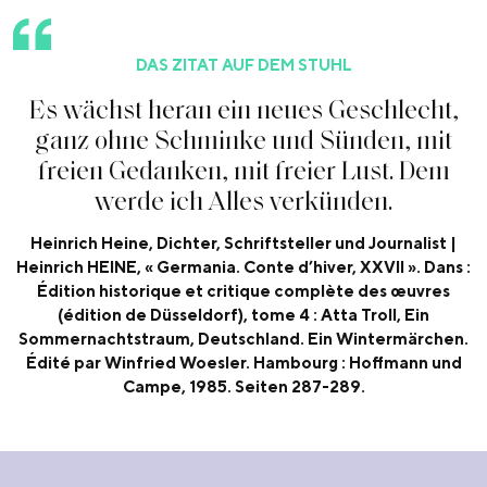
DAS ZITAT AUF DEM STUHL
E
s
w
ä
c
h
s
t
h
e
r
a
n
e
i
n
n
e
u
e
s
G
e
s
c
h
l
e
c
h
t
,
g
a
n
z
o
h
n
e
S
c
h
m
i
n
k
e
u
n
d
S
ü
n
d
e
n
,
m
i
t
f
r
e
i
e
n
G
e
d
a
n
k
e
n
,
m
i
t
f
r
e
i
e
r
L
u
s
t
.
D
e
m
w
e
r
d
e
i
c
h
A
l
l
e
s
v
e
r
k
ü
n
d
e
n
.
Heinrich Heine, Dichter, Schriftsteller und Journalist |
Heinrich HEINE, « Germania. Conte d’hiver, XXVII ». Dans :
Édition historique et critique complète des œuvres
(édition de Düsseldorf), tome 4 : Atta Troll, Ein
Sommernachtstraum, Deutschland. Ein Wintermärchen.
Édité par Winfried Woesler. Hambourg : Hoffmann und
Campe, 1985. Seiten 287-289.