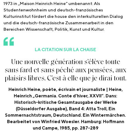
1973 in „Maison Heinrich Heine“ umbenannt: Als
Studentenwohnheim und deutsch-französisches
Kulturinstitut fördert die house den interkulturellen Dialog
und die deutsch-französische Zusammenarbeit in den
Bereichen Wissenschaft, Politik, Kunst und Kultur.
LA CITATION SUR LA CHAISE
U
n
e
n
o
u
v
e
l
l
e
g
é
n
é
r
a
t
i
o
n
s
'
é
l
è
v
e
t
o
u
t
e
s
a
n
s
f
a
r
d
e
t
s
a
n
s
p
é
c
h
é
a
u
x
p
e
n
s
é
e
s
,
a
u
x
p
l
a
i
s
i
r
s
l
i
b
r
e
s
.
C
'
e
s
t
à
e
l
l
e
q
u
e
j
e
d
i
r
a
i
t
o
u
t
.
Heinrich Heine, poète, écrivain et journaliste | Heine,
Heinrich „Germania. Conte d’hiver, XXVII“. Dans:
Historisch-kritische Gesamtausgabe der Werke
(Düsseldorfer Ausgabe), Band 4: Atta Troll, Ein
Sommernachtstraum, Deutschland. Ein Wintermärchen.
Bearbeitet von Winfried Woesler. Hamburg: Hoffmann
und Campe, 1985, pp. 287-289