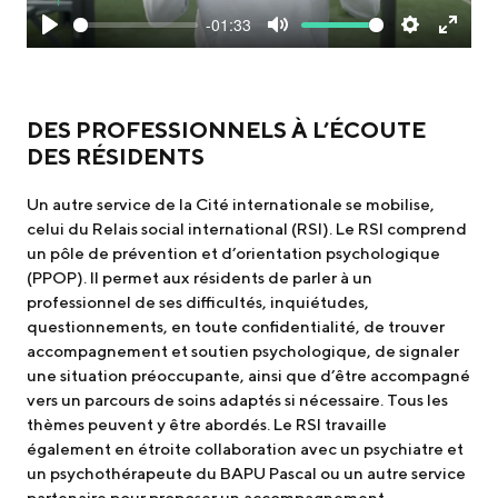
-01:33
Play
Mute
Settings
Enter
fullscr
DES PROFESSIONNELS À L’ÉCOUTE
DES RÉSIDENTS
Un autre service de la Cité internationale se mobilise,
celui du Relais social international (RSI). Le RSI comprend
un pôle de prévention et d’orientation psychologique
(PPOP). Il permet aux résidents de parler à un
professionnel de ses difficultés, inquiétudes,
questionnements, en toute confidentialité, de trouver
accompagnement et soutien psychologique, de signaler
une situation préoccupante, ainsi que d’être accompagné
vers un parcours de soins adaptés si nécessaire. Tous les
thèmes peuvent y être abordés. Le RSI travaille
également en étroite collaboration avec un psychiatre et
un psychothérapeute du BAPU Pascal ou un autre service
partenaire pour proposer un accompagnement