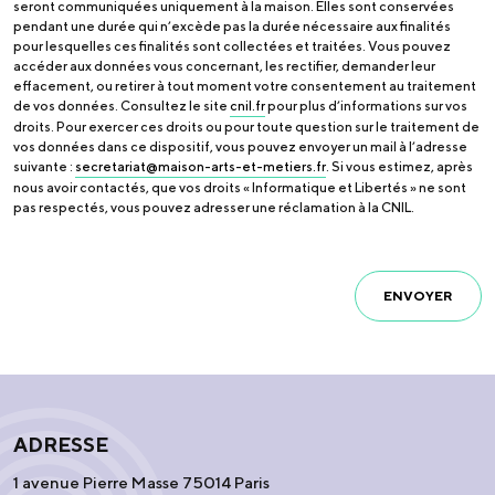
seront communiquées uniquement à la maison. Elles sont conservées
pendant une durée qui n’excède pas la durée nécessaire aux finalités
pour lesquelles ces finalités sont collectées et traitées. Vous pouvez
accéder aux données vous concernant, les rectifier, demander leur
effacement, ou retirer à tout moment votre consentement au traitement
de vos données. Consultez le site
cnil.fr
pour plus d’informations sur vos
droits. Pour exercer ces droits ou pour toute question sur le traitement de
vos données dans ce dispositif, vous pouvez envoyer un mail à l’adresse
suivante :
secretariat@maison-arts-et-metiers.fr
. Si vous estimez, après
nous avoir contactés, que vos droits « Informatique et Libertés » ne sont
pas respectés, vous pouvez adresser une réclamation à la CNIL.
ENVOYER
ADRESSE
1 avenue Pierre Masse 75014 Paris