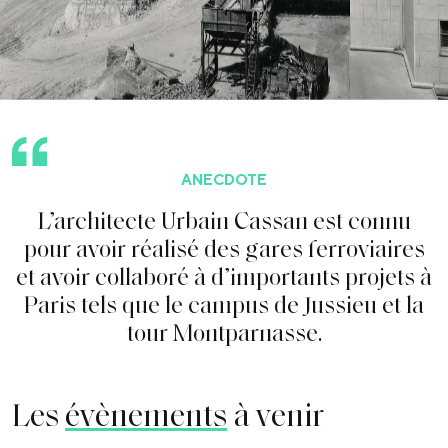
ANECDOTE
L
’
a
r
c
h
i
t
e
c
t
e
U
r
b
a
i
n
C
a
s
s
a
n
e
s
t
c
o
n
n
u
p
o
u
r
a
v
o
i
r
r
é
a
l
i
s
é
d
e
s
g
a
r
e
s
f
e
r
r
o
v
i
a
i
r
e
s
e
t
a
v
o
i
r
c
o
l
l
a
b
o
r
é
à
d
’
i
m
p
o
r
t
a
n
t
s
p
r
o
j
e
t
s
à
P
a
r
i
s
t
e
l
s
q
u
e
l
e
c
a
m
p
u
s
d
e
J
u
s
s
i
e
u
e
t
l
a
t
o
u
r
M
o
n
t
p
a
r
n
a
s
s
e
.
Les
évènements
à venir