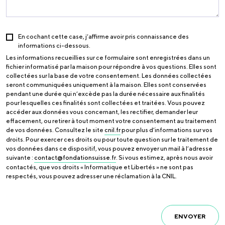
En cochant cette case, j’affirme avoir pris connaissance des
informations ci-dessous.
Les informations recueillies sur ce formulaire sont enregistrées dans un
fichier informatisé par la maison pour répondre à vos questions. Elles sont
collectées sur la base de votre consentement. Les données collectées
seront communiquées uniquement à la maison. Elles sont conservées
pendant une durée qui n’excède pas la durée nécessaire aux finalités
pour lesquelles ces finalités sont collectées et traitées. Vous pouvez
accéder aux données vous concernant, les rectifier, demander leur
effacement, ou retirer à tout moment votre consentement au traitement
de vos données. Consultez le site
cnil.fr
pour plus d’informations sur vos
droits. Pour exercer ces droits ou pour toute question sur le traitement de
vos données dans ce dispositif, vous pouvez envoyer un mail à l’adresse
suivante :
contact@fondationsuisse.fr
. Si vous estimez, après nous avoir
contactés, que vos droits « Informatique et Libertés » ne sont pas
respectés, vous pouvez adresser une réclamation à la CNIL.
ENVOYER