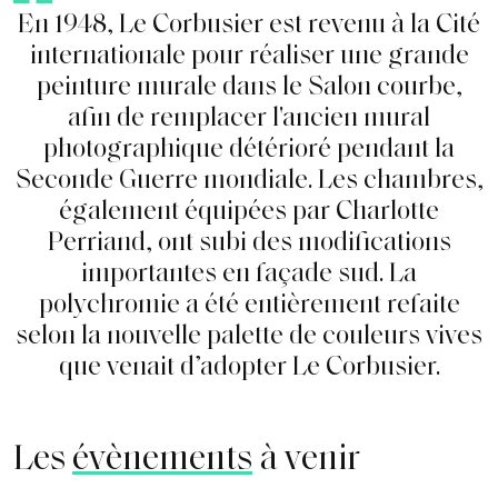
E
n
1
9
4
8
,
L
e
C
o
r
b
u
s
i
e
r
e
s
t
r
e
v
e
n
u
à
l
a
C
i
t
é
i
n
t
e
r
n
a
t
i
o
n
a
l
e
p
o
u
r
r
é
a
l
i
s
e
r
u
n
e
g
r
a
n
d
e
p
e
i
n
t
u
r
e
m
u
r
a
l
e
d
a
n
s
l
e
S
a
l
o
n
c
o
u
r
b
e
,
a
f
n
d
e
r
e
m
p
l
a
c
e
r
l
'
a
n
c
i
e
n
m
u
r
a
l
p
h
o
t
o
g
r
a
p
h
i
q
u
e
d
é
t
é
r
i
o
r
é
p
e
n
d
a
n
t
l
a
S
e
c
o
n
d
e
G
u
e
r
r
e
m
o
n
d
i
a
l
e
.
L
e
s
c
h
a
m
b
r
e
s
,
é
g
a
l
e
m
e
n
t
é
q
u
i
p
é
e
s
p
a
r
C
h
a
r
l
o
t
t
e
P
e
r
r
i
a
n
d
,
o
n
t
s
u
b
i
d
e
s
m
o
d
i
f
c
a
t
i
o
n
s
i
m
p
o
r
t
a
n
t
e
s
e
n
f
a
ç
a
d
e
s
u
d
.
L
a
p
o
l
y
c
h
r
o
m
i
e
a
é
t
é
e
n
t
i
è
r
e
m
e
n
t
r
e
f
a
i
t
e
s
e
l
o
n
l
a
n
o
u
v
e
l
l
e
p
a
l
e
t
t
e
d
e
c
o
u
l
e
u
r
s
v
i
v
e
s
q
u
e
v
e
n
a
i
t
d
’
a
d
o
p
t
e
r
L
e
C
o
r
b
u
s
i
e
r
.
Les
évènements
à venir