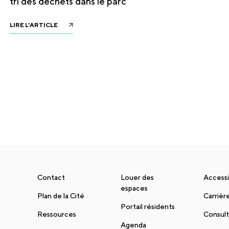
tri des déchets dans le parc
LIRE L'ARTICLE
Contact
Louer des
Accessi
espaces
Plan de la Cité
Carrièr
Portail résidents
Ressources
Consult
Agenda