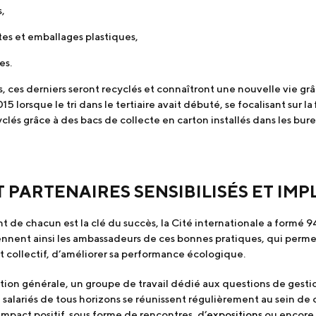
s,
ttes et emballages plastiques,
es.
s, ces derniers seront recyclés et connaîtront une nouvelle vie gr
lorsque le tri dans le tertiaire avait débuté, se focalisant sur la fi
clés grâce à des bacs de collecte en carton installés dans les bur
T PARTENAIRES SENSIBILISÉS ET IMP
e chacun est la clé du succès, la Cité internationale a formé 94
ennent ainsi les ambassadeurs de ces bonnes pratiques, qui permet
ort collectif, d’améliorer sa performance écologique.
tion générale, un groupe de travail dédié aux questions de gestio
salariés de tous horizons se réunissent régulièrement au sein de
mpact positif, sous forme de rencontres, d’
expositions
ou encore 