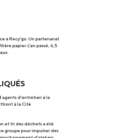
âce à Recy’go. Un partenariat
lière papier. L’an passé, 6,5
eaux.
LIQUÉS
 agents d’entretien à la
tront à la Cité
n et tri des déchets a été
 ce groupe pour impulser des
prochainement d’ateliers