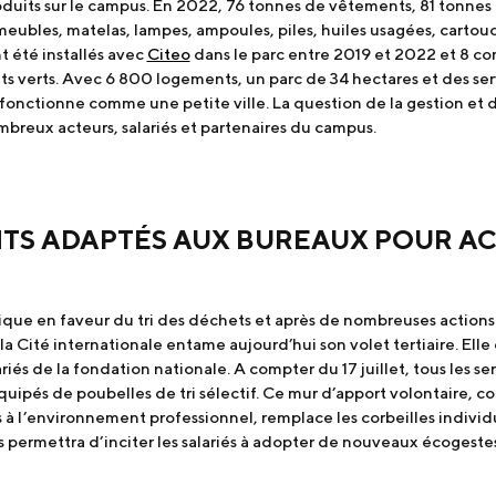
duits sur le campus. En 2022, 76 tonnes de vêtements, 81 tonnes 
eubles, matelas, lampes, ampoules, piles, huiles usagées, cartouc
t été installés avec
Citeo
dans le parc entre 2019 et 2022 et 8 c
ets verts. Avec 6 800 logements, un parc de 34 hectares et des ser
e fonctionne comme une petite ville. La question de la gestion et 
mbreux acteurs, salariés et partenaires du campus.
TS ADAPTÉS AUX BUREAUX POUR A
tique en faveur du tri des déchets et après de nombreuses actions
la Cité internationale entame aujourd’hui son volet tertiaire. Elle
ariés de la fondation nationale. A compter du 17 juillet, tous les se
uipés de poubelles de tri sélectif. Ce mur d’apport volontaire, 
s à l’environnement professionnel, remplace les corbeilles individ
permettra d’inciter les salariés à adopter de nouveaux écogestes su