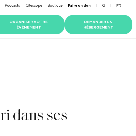
Podcasts
Citescope
Boutique
Faire un don
FR
ORGANISER VOTRE
DEMANDER UN
ÉVÉNEMENT
HÉBERGEMENT
TS RSE
RC ÉCO-RESPONSABLE
 RÉSIDENTS
PARTENAIRES
VIOLENCES ET DISCRIMINATIONS
NOS ALUMNI
tri dans ses