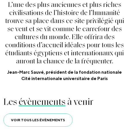
L
’
u
n
e
d
e
s
p
l
u
s
a
n
c
i
e
n
n
e
s
e
t
p
l
u
s
r
i
c
h
e
s
c
i
v
i
l
i
s
a
t
i
o
n
s
d
e
l
’
h
i
s
t
o
i
r
e
d
e
l
’
h
u
m
a
n
i
t
é
t
r
o
u
v
e
s
a
p
l
a
c
e
d
a
n
s
c
e
s
i
t
e
p
r
i
v
i
l
é
g
i
é
q
u
i
s
e
v
e
u
t
e
t
s
e
v
i
t
c
o
m
m
e
l
e
c
a
r
r
e
f
o
u
r
d
e
s
c
u
l
t
u
r
e
s
d
u
m
o
n
d
e
.
E
l
l
e
o
f
f
r
i
r
a
d
e
s
c
o
n
d
i
t
i
o
n
s
d
’
a
c
c
u
e
i
l
i
d
é
a
l
e
s
p
o
u
r
t
o
u
s
l
e
s
é
t
u
d
i
a
n
t
s
é
g
y
p
t
i
e
n
s
e
t
i
n
t
e
r
n
a
t
i
o
n
a
u
x
q
u
i
a
u
r
o
n
t
l
a
c
h
a
n
c
e
d
e
l
a
f
r
é
q
u
e
n
t
e
r
.
Jean-Marc Sauvé, président de la fondation nationale
Cité internationale universitaire de Paris
Les
évènements
à venir
VOIR TOUS LES ÉVÈNEMENTS