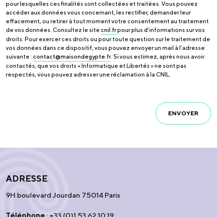
pour lesquelles ces finalités sont collectées et traitées. Vous pouvez
accéder aux données vous concernant, les rectifier, demander leur
effacement, ou retirer à tout moment votre consentement au traitement
de vos données. Consultez le site
cnil.fr
pour plus d’informations sur vos
droits. Pour exercer ces droits ou pour toute question sur le traitement de
vos données dans ce dispositif, vous pouvez envoyer un mail à l’adresse
suivante :
contact@maisondegypte.fr
. Si vous estimez, après nous avoir
contactés, que vos droits « Informatique et Libertés » ne sont pas
respectés, vous pouvez adresser une réclamation à la CNIL.
ENVOYER
ADRESSE
9H boulevard Jourdan 75014 Paris
Téléphone
: +33 (0)1 53 62 10 19