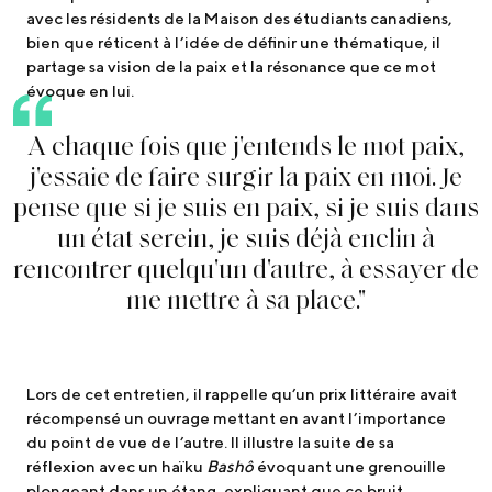
avec les résidents de la Maison des étudiants canadiens,
bien que réticent à l’idée de définir une thématique, il
partage sa vision de la paix et la résonance que ce mot
évoque en lui.
A
c
h
a
q
u
e
f
o
i
s
q
u
e
j
'
e
n
t
e
n
d
s
l
e
m
o
t
p
a
i
x
,
j
'
e
s
s
a
i
e
d
e
f
a
i
r
e
s
u
r
g
i
r
l
a
p
a
i
x
e
n
m
o
i
.
J
e
p
e
n
s
e
q
u
e
s
i
j
e
s
u
i
s
e
n
p
a
i
x
,
s
i
j
e
s
u
i
s
d
a
n
s
u
n
é
t
a
t
s
e
r
e
i
n
,
j
e
s
u
i
s
d
é
j
à
e
n
c
l
i
n
à
r
e
n
c
o
n
t
r
e
r
q
u
e
l
q
u
'
u
n
d
'
a
u
t
r
e
,
à
e
s
s
a
y
e
r
d
e
m
e
m
e
t
t
r
e
à
s
a
p
l
a
c
e
.
"
Lors de cet entretien, il rappelle qu’un prix littéraire avait
récompensé un ouvrage mettant en avant l’importance
du point de vue de l’autre. Il illustre la suite de sa
réflexion avec un haïku
Bashô
évoquant une grenouille
plongeant dans un étang, expliquant que ce bruit