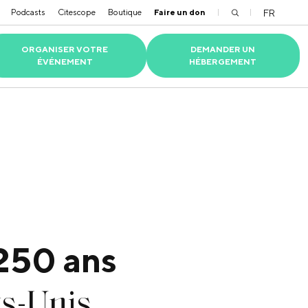
Podcasts
Citescope
Boutique
Faire un don
FR
ORGANISER VOTRE
DEMANDER UN
ÉVÉNEMENT
HÉBERGEMENT
TS RSE
RC ÉCO-RESPONSABLE
 RÉSIDENTS
PARTENAIRES
VIOLENCES ET DISCRIMINATIONS
NOS ALUMNI
 250 ans
ts-Unis