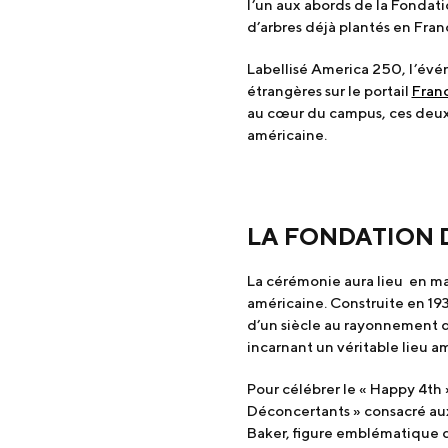
l’un aux abords de la Fondati
d’arbres déjà plantés en Franc
Labellisé America 250, l’évén
étrangères sur le portail
Fran
au cœur du campus, ces deux 
américaine.
LA FONDATION D
La cérémonie aura lieu en mar
américaine. Construite en 19
d’un siècle au rayonnement de
incarnant un véritable lieu am
Pour célébrer le « Happy 4th 
Déconcertants » consacré au
Baker, figure emblématique d