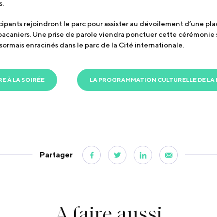
s.
ticipants rejoindront le parc pour assister au dévoilement d’une
s pacaniers. Une prise de parole viendra ponctuer cette cérémonie
ormais enracinés dans le parc de la Cité internationale.
RE À LA SOIRÉE
LA PROGRAMMATION CULTURELLE DE LA 
Partager
A faire
aussi