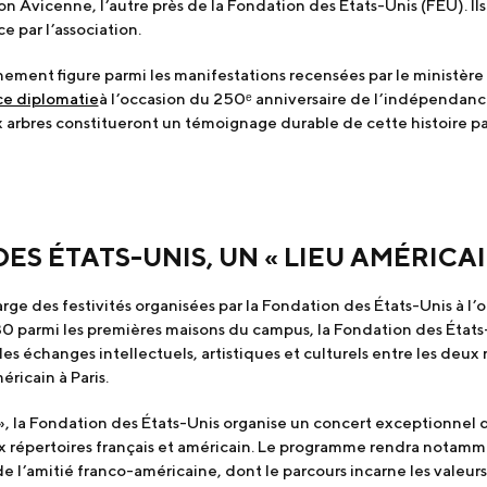
on Avicenne, l’autre près de la Fondation des États-Unis (FEU). Ils
e par l’association.
ement figure parmi les manifestations recensées par le ministère 
ce diplomatie
à l’occasion du 250ᵉ anniversaire de l’indépendanc
arbres constitueront un témoignage durable de cette histoire par
ES ÉTATS-UNIS, UN « LIEU AMÉRICAI
ge des festivités organisées par la Fondation des États-Unis à l’o
30 parmi les premières maisons du campus, la Fondation des États
s échanges intellectuels, artistiques et culturels entre les deux r
éricain à Paris.
», la Fondation des États-Unis organise un concert exceptionnel d
x répertoires français et américain. Le programme rendra nota
e l’amitié franco-américaine, dont le parcours incarne les valeur