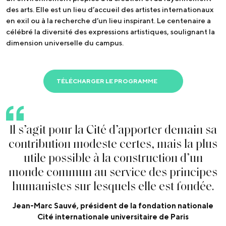
des arts. Elle est un lieu d’accueil des artistes internationaux
en exil ou à la recherche d’un lieu inspirant. Le centenaire a
célébré la diversité des expressions artistiques, soulignant la
dimension universelle du campus.
TÉLÉCHARGER LE PROGRAMME
I
l
s
’
a
g
i
t
p
o
u
r
l
a
C
i
t
é
d
’
a
p
p
o
r
t
e
r
d
e
m
a
i
n
s
a
c
o
n
t
r
i
b
u
t
i
o
n
m
o
d
e
s
t
e
c
e
r
t
e
s
,
m
a
i
s
l
a
p
l
u
s
u
t
i
l
e
p
o
s
s
i
b
l
e
à
l
a
c
o
n
s
t
r
u
c
t
i
o
n
d
’
u
n
m
o
n
d
e
c
o
m
m
u
n
a
u
s
e
r
v
i
c
e
d
e
s
p
r
i
n
c
i
p
e
s
h
u
m
a
n
i
s
t
e
s
s
u
r
l
e
s
q
u
e
l
s
e
l
l
e
e
s
t
f
o
n
d
é
e
.
Jean-Marc Sauvé, président de la fondation nationale
Cité internationale universitaire de Paris