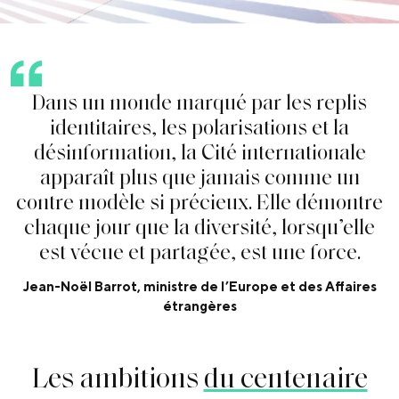
D
a
n
s
u
n
m
o
n
d
e
m
a
r
q
u
é
p
a
r
l
e
s
r
e
p
l
i
s
i
d
e
n
t
i
t
a
i
r
e
s
,
l
e
s
p
o
l
a
r
i
s
a
t
i
o
n
s
e
t
l
a
d
é
s
i
n
f
o
r
m
a
t
i
o
n
,
l
a
C
i
t
é
i
n
t
e
r
n
a
t
i
o
n
a
l
e
a
p
p
a
r
a
î
t
p
l
u
s
q
u
e
j
a
m
a
i
s
c
o
m
m
e
u
n
c
o
n
t
r
e
m
o
d
è
l
e
s
i
p
r
é
c
i
e
u
x
.
E
l
l
e
d
é
m
o
n
t
r
e
c
h
a
q
u
e
j
o
u
r
q
u
e
l
a
d
i
v
e
r
s
i
t
é
,
l
o
r
s
q
u
’
e
l
l
e
e
s
t
v
é
c
u
e
e
t
p
a
r
t
a
g
é
e
,
e
s
t
u
n
e
f
o
r
c
e
.
Jean-Noël Barrot, ministre de l’Europe et des Affaires
étrangères
Les ambitions
du centenaire