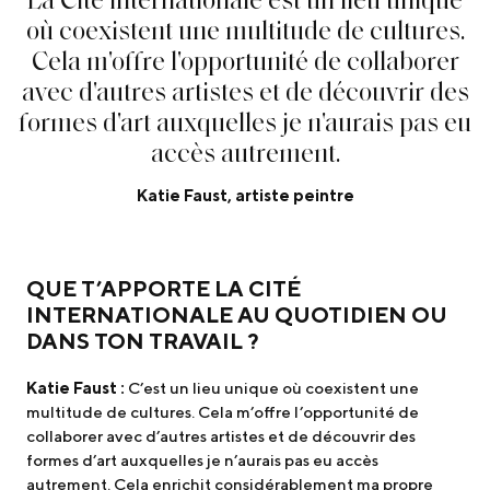
o
ù
c
o
e
x
i
s
t
e
n
t
u
n
e
m
u
l
t
i
t
u
d
e
d
e
c
u
l
t
u
r
e
s
.
C
e
l
a
m
'
o
f
f
r
e
l
'
o
p
p
o
r
t
u
n
i
t
é
d
e
c
o
l
l
a
b
o
r
e
r
a
v
e
c
d
'
a
u
t
r
e
s
a
r
t
i
s
t
e
s
e
t
d
e
d
é
c
o
u
v
r
i
r
d
e
s
f
o
r
m
e
s
d
'
a
r
t
a
u
x
q
u
e
l
l
e
s
j
e
n
'
a
u
r
a
i
s
p
a
s
e
u
a
c
c
è
s
a
u
t
r
e
m
e
n
t
.
Katie Faust, artiste peintre
QUE T’APPORTE LA CITÉ
INTERNATIONALE AU QUOTIDIEN OU
DANS TON TRAVAIL ?
Katie Faust :
C’est un lieu unique où coexistent une
multitude de cultures. Cela m’offre l’opportunité de
collaborer avec d’autres artistes et de découvrir des
formes d’art auxquelles je n’aurais pas eu accès
autrement. Cela enrichit considérablement ma propre