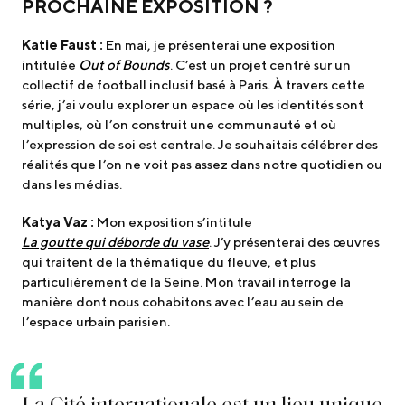
PROCHAINE EXPOSITION ?
Katie Faust :
En mai, je présenterai une exposition
intitulée
Out of Bounds
. C’est un projet centré sur un
collectif de football inclusif basé à Paris. À travers cette
série, j’ai voulu explorer un espace où les identités sont
multiples, où l’on construit une communauté et où
l’expression de soi est centrale. Je souhaitais célébrer des
réalités que l’on ne voit pas assez dans notre quotidien ou
dans les médias.
Katya Vaz :
Mon exposition s’intitule
La g
outte qui déborde du vase
. J’y présenterai des œuvres
qui traitent de la thématique du fleuve, et plus
particulièrement de la Seine. Mon travail interroge la
manière dont nous cohabitons avec l’eau au sein de
l’espace urbain parisien.
L
a
C
i
t
é
i
n
t
e
r
n
a
t
i
o
n
a
l
e
e
s
t
u
n
l
i
e
u
u
n
i
q
u
e