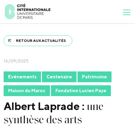
RETOUR AUX ACTUALITÉS
16/09/2025
Evénements
Centenaire
Patrimoine
Maison du Maroc
Fondation Lucien Paye
une
Albert Laprade :
synthèse des arts